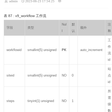
 admin
 2023-06-23 17:54:25

表 87 : v9_workflow 工作流
Nul
默
注
字段
类型
额外
l
认
释
工
作
workflowid
smallint(5) unsigned
PK
auto_increment
流
id
站
siteid
smallint(5) unsigned
NO
0
点
id
所
需
steps
tinyint(1) unsigned
NO
1
级
数