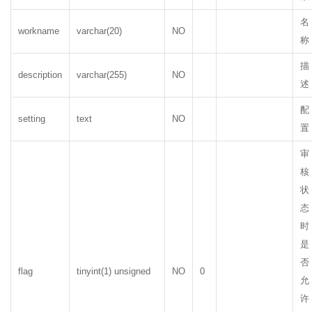
名
workname
varchar(20)
NO
称
描
description
varchar(255)
NO
述
配
setting
text
NO
置
审
核
状
态
时
是
否
flag
tinyint(1) unsigned
NO
0
允
许