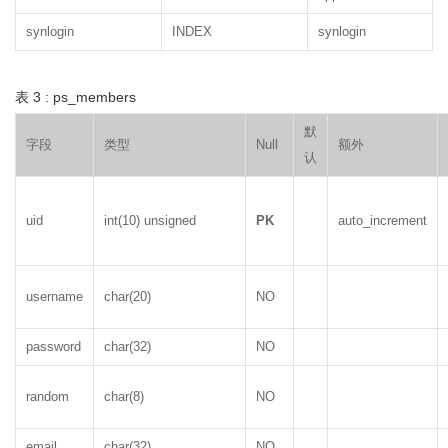
synlogin
INDEX
synlogin
表 3 : ps_members
默
字段
类型
Null
额外
认
uid
int(10) unsigned
PK
auto_increment
username
char(20)
NO
password
char(32)
NO
random
char(8)
NO
email
char(32)
NO