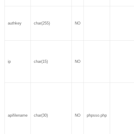
authkey
char(255)
NO
ip
char(15)
NO
apifilename
char(30)
NO
phpsso.php