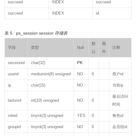
succeed
INDEX
succeed
succeed
INDEX
id
表 5 : ps_session
session 存储表
默
额
字段
类型
Null
注释
认
外
sessionid
char(32)
PK
userid
mediumint(8) unsigned
NO
0
用户id
ip
char(15)
NO
当前ip
最后访问
lastvisit
int(10) unsigned
NO
0
时间
roleid
tinyint(3) unsigned
YES
0
角色id
groupid
tinyint(3) unsigned
NO
0
会员组id