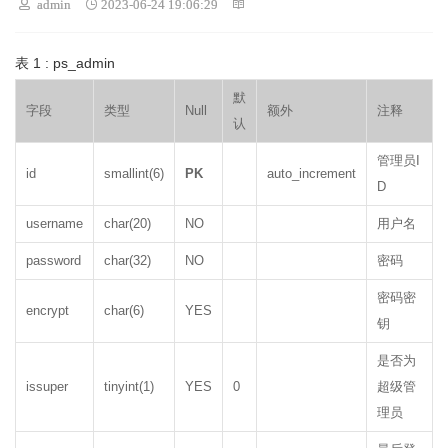
 admin
 2023-06-24 19:06:29

表 1 : ps_admin
默
字段
类型
Null
额外
注释
认
管理员I
id
smallint(6)
PK
auto_increment
D
username
char(20)
NO
用户名
password
char(32)
NO
密码
密码密
encrypt
char(6)
YES
钥
是否为
issuper
tinyint(1)
YES
0
超级管
理员