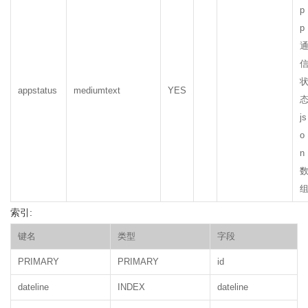
p
p
appstatus
mediumtext
YES
js
o
n
索引:
键名
类型
字段
PRIMARY
PRIMARY
id
dateline
INDEX
dateline