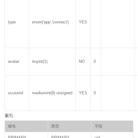
type
enum('app','connect')
YES
avatar
tinyint(1)
NO
0
ucuserid
mediumint(8) unsigned
YES
0
索引:
键名
类型
字段
PRIMARY
PRIMARY
uid