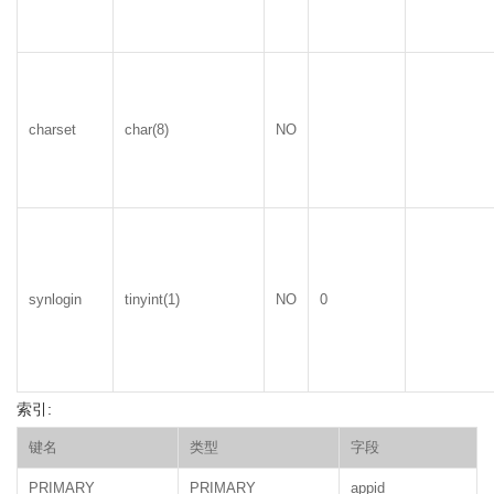
charset
char(8)
NO
synlogin
tinyint(1)
NO
0
索引:
键名
类型
字段
PRIMARY
PRIMARY
appid