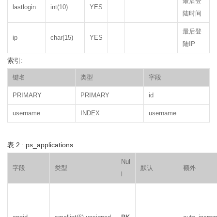
最后登
lastlogin
int(10)
YES
陆时间
最后登
ip
char(15)
YES
陆IP
索引:
键名
类型
字段
PRIMARY
PRIMARY
id
username
INDEX
username
表 2 : ps_applications
Nul
字段
类型
默认
额外
l