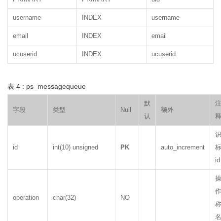
username
INDEX
username
email
INDEX
email
ucuserid
INDEX
ucuserid
表 4 : ps_messagequeue
默
字段
类型
Null
额外
认
id
int(10) unsigned
PK
auto_increment
id
operation
char(32)
NO