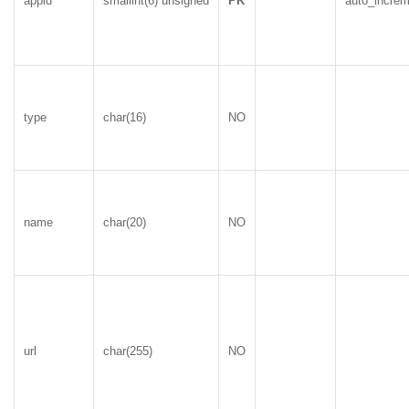
appid
smallint(6) unsigned
PK
auto_increm
type
char(16)
NO
name
char(20)
NO
url
char(255)
NO