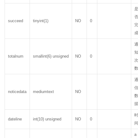
succeed
tinyint(1)
NO
0
totalnum
smallint(6) unsigned
NO
0
noticedata
mediumtext
NO
dateline
int(10) unsigned
NO
0
a