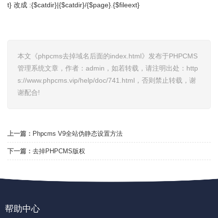
t} 改成 :{$catdir}|{$catdir}/{$page}.{$fileext}
本文《phpcms去掉域名后面的index.html》发布于PHPCMS
管理系统文章，作者：admin，如若转载，请注明出处：http
s://www.phpcms.vip/help/doc/741.html，否则禁止转载，谢
谢配合!
上一篇：
Phpcms V9全站伪静态设置方法
下一篇：
去掉PHPCMS版权
帮助中心