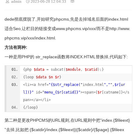
 admin
 2023-06-28 12:04:33

dede彻底摆脱了,开始研究phpcms,先是去掉域名后面的index.html
适合Seo,让栏目的链接变成www.phpcms.vip/xxx/而不是http://www.
phpcms.vip/xxx/index.html.
方法有两种:
一种是用PHP的 str_replace函数将INDEX.HTML替换掉,代码如下:
{php 
$data
 = subcat(
$module
, 
$catid
);} 
{loop 
$data
$n
$r
} 
<li><a href=
"{$str_replace("
index.html
","
",$r[ur
l])}"
 id=
"menu_{$r[catid]}"
><span>{
$r
[catname]}</s
pan></a></li> 
{/loop} 
第二种是更改PHPCMS的URL规则,在URL规则中把“index.{$fileext}
”去掉,比如把:{$catdir}/index.{$fileext}|{$catdir}/{$page}.{$fileex