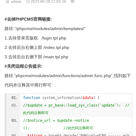
 admin
 2023-06-28 12:03:56

#去掉PHPCMS官网链接:
路径:“/phpcms/modules/admin/templates/”
1.去掉登录页版权 /login.tpl.php
2.去掉后台右侧上部 /index.tpl.php
3.去掉后台右侧下部 /main.tpl.php
#关闭远程公告提示:
路径:“phpcms/modules/admin/functions/admin.func.php”,找到如下
代码并注释其中两行即可:
function
 system_information(
$data
) {  
//$update = pc_base::load_sys_class(‘update’);  //
此代码注释即可 
//$notice_url = $update->notice
();                //此代码注释即可   
$string
 = 
base64_decode
(‘PHNjcmlwdCB0 ------ 
ech